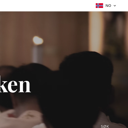
NO
rken
SØK