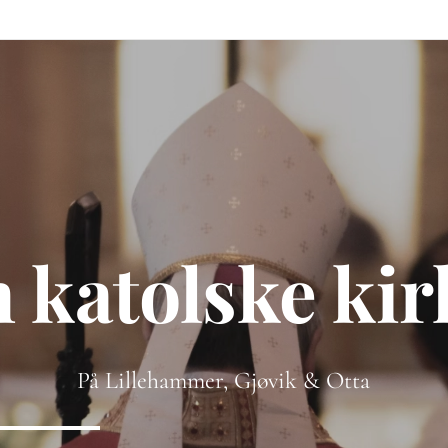
 katolske ki
På Lillehammer, Gjøvik & Otta