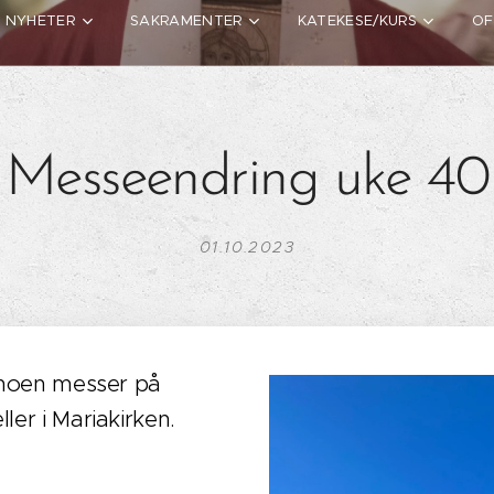
NYHETER
SAKRAMENTER
KATEKESE/KURS
OF
Messeendring uke 40
01.10.2023
t noen messer på
ler i Mariakirken.