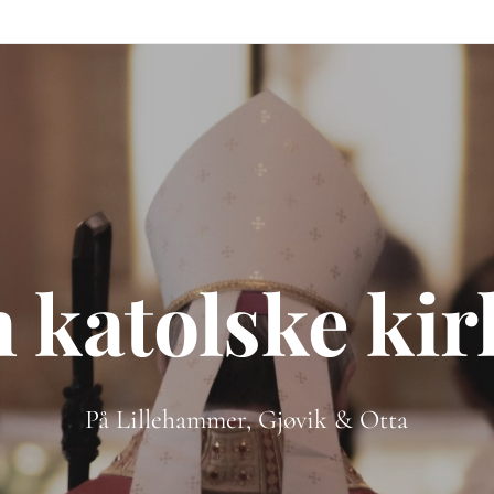
 katolske ki
På Lillehammer, Gjøvik & Otta