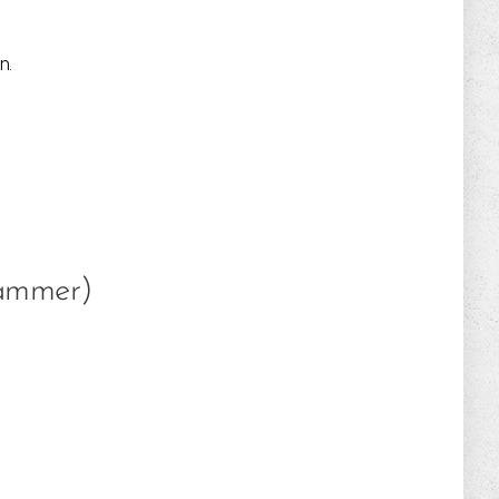
n.
hammer)