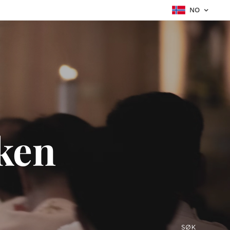
NO
rken
SØK