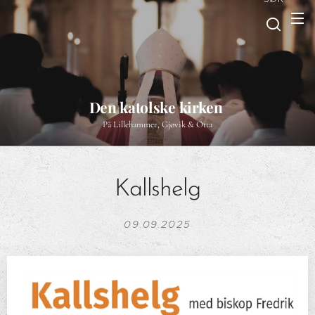
Den katolske kirken
På Lillehammer, Gjøvik & Otta
Kallshelg
09.09.2025