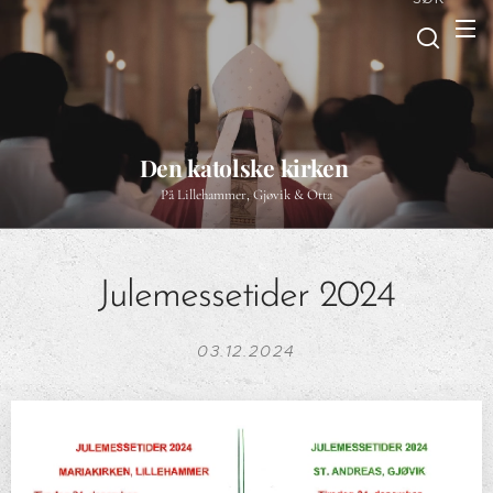
Den katolske kirken
På Lillehammer, Gjøvik & Otta
Julemessetider 2024
03.12.2024