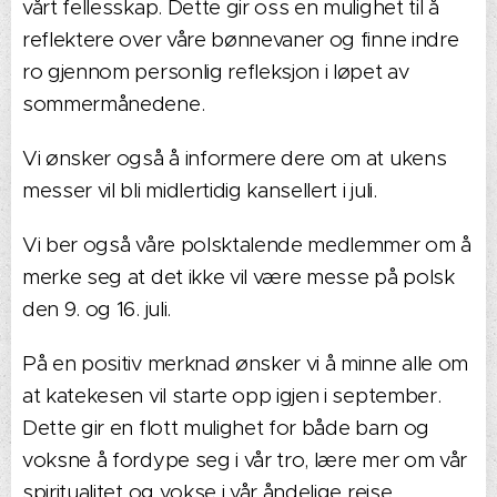
vårt fellesskap. Dette gir oss en mulighet til å
reflektere over våre bønnevaner og finne indre
ro gjennom personlig refleksjon i løpet av
sommermånedene.
Vi ønsker også å informere dere om at ukens
messer vil bli midlertidig kansellert i juli.
Vi ber også våre polsktalende medlemmer om å
merke seg at det ikke vil være messe på polsk
den 9. og 16. juli.
På en positiv merknad ønsker vi å minne alle om
at katekesen vil starte opp igjen i september.
Dette gir en flott mulighet for både barn og
voksne å fordype seg i vår tro, lære mer om vår
spiritualitet og vokse i vår åndelige reise