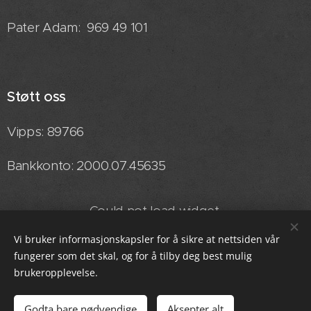
Pater Adam: 969 49 101
Støtt oss
Vipps: 89766
Bankkonto: 2000.07.45635
Could not load widget.
Vi bruker informasjonskapsler for å sikre at nettsiden vår
Free Back to Top Button Widget
fungerer som det skal, og for å tilby deg best mulig
brukeropplevelse.
Drevet av
Webnode
Informasjonskapsler
Språk
Godta bare nødvendige
Aksepter alt